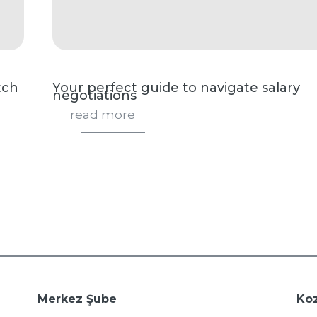
tch
Your perfect guide to navigate salary
negotiations
read more
Merkez Şube
Koz