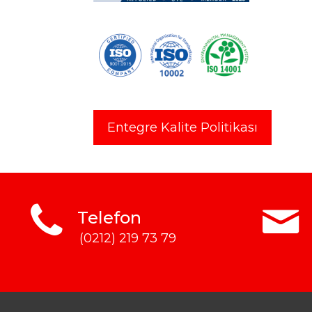
Entegre Kalite Politikası
Telefon
(0212) 219 73 79