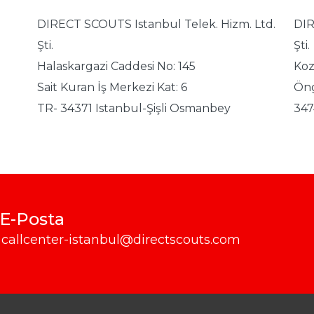
DIRECT SCOUTS Istanbul Telek. Hizm. Ltd.
DIR
Şti.
Şti.
Halaskargazi Caddesi No: 145
Koz
Sait Kuran İş Merkezi Kat: 6
Öng
TR- 34371 Istanbul-Şişli Osmanbey
347
E-Posta
callcenter-istanbul@directscouts.com