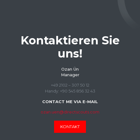
Kontaktieren Sie
uns!
Ozan Ün
Manager
+49 2102 – 307 50 12
Handy: +90 545 856 32 43
CONTACT ME VIA E-MAIL
ozan.uen@directscouts.com
KONTAKT