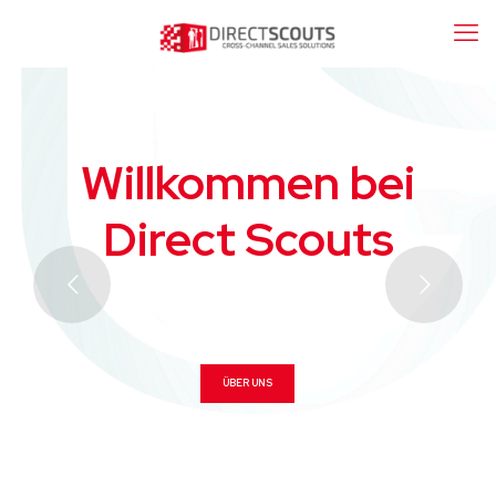
Willkommen bei
Direct Scouts
S
o
l
u
t
i
o
n
P
a
r
t
n
e
r
ÜBER UNS