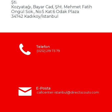
Şti.
Kozyatağı, Bayar Cad, Şht. Mehmet Fatih
Öngül Sok., No:5 Kat:6 Odak Plaza
34742 Kadıköy/İstanbul
Telefon
(0212) 219 73 79
E-Posta
callcenter-istanbul@directscouts.com