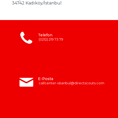
34742 Kadıköy/İstanbul
Telefon
(0212) 219 73 79
E-Posta
callcenter-istanbul@directscouts.com