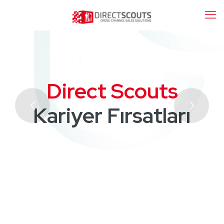
Direct Scouts
7
D
i
l
d
e
H
i
z
m
e
t