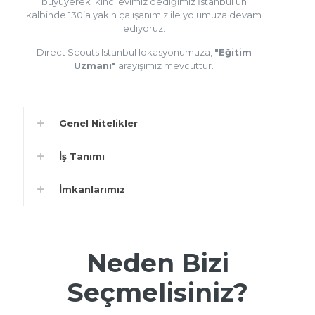
büyüyerek ikinci evimiz dediğimiz İstanbul’un
kalbinde 130’a yakın çalışanımız ile yolumuza devam
ediyoruz.
Direct Scouts Istanbul lokasyonumuza,
"Eğitim
Uzmanı"
arayışımız mevcuttur.
Genel Nitelikler
İş Tanımı
İmkanlarımız
Neden Bizi
Seçmelisiniz?